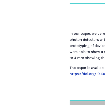
In our paper, we de
photon detectors wit
prototyping of devic
were able to show a 
to 4 mm showing the 
The paper is availabl
https://doi.org/10.