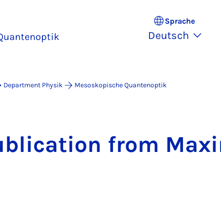
Sprache
Deutsch
Quantenoptik
Department Physik
Mesoskopische Quantenoptik
bli­ca­ti­on from Ma­xi­