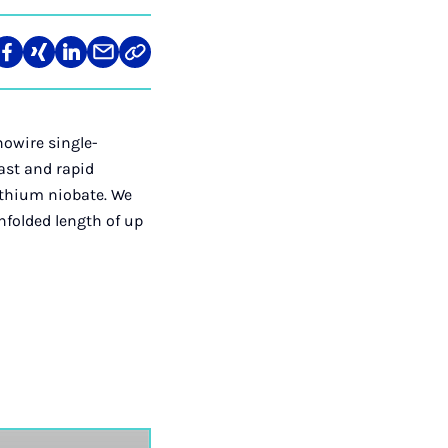
len
Teilen
Teilen
Teilen
Teilen
Link
auf
auf
auf
über
kopieren
tagram
Facebook
Xing
LinkedIn
E-
Mail
owire single-
fast and rapid
lithium niobate. We
nfolded length of up