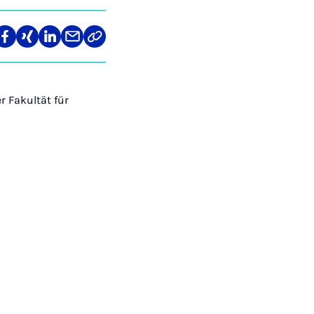
len
Teilen
Teilen
Teilen
Teilen
Link
auf
auf
auf
über
kopieren
tagram
Facebook
Xing
LinkedIn
E-
Mail
r Fakultät für