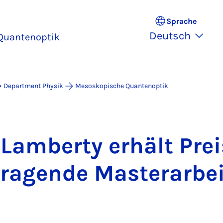
Sprache
Deutsch
Quantenoptik
Department Physik
Mesoskopische Quantenoptik
 Lam­ber­ty er­hält Prei
ra­gen­de Mas­ter­a­r­be