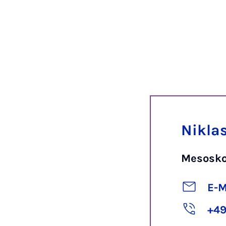
Nikla
Mesosko
E-M
+49