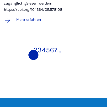
zugänglich gelesen werden:
https://doi.org/10.1364/OE.578108
Mehr erfahren
1
2
3
4
5
6
7
…