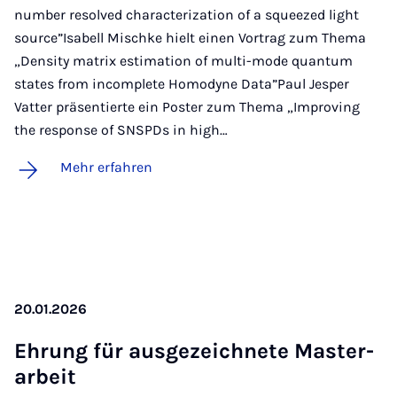
number resolved characterization of a squeezed light
source”Isabell Mischke hielt einen Vortrag zum Thema
„Density matrix estimation of multi-mode quantum
states from incomplete Homodyne Data”Paul Jesper
Vatter präsentierte ein Poster zum Thema „Improving
the response of SNSPDs in high…
Mehr erfahren
20.01.2026
Eh­rung für aus­ge­zeich­ne­te Mas­ter­
a­r­beit