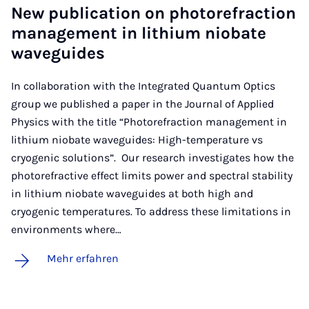
New pu­bli­ca­ti­on on pho­to­re­frac­ti­on
ma­nage­ment in li­thi­um ni­o­ba­te
wave­gui­des
In collaboration with the Integrated Quantum Optics
group we published a paper in the Journal of Applied
Physics with the title “Photorefraction management in
lithium niobate waveguides: High-temperature vs
cryogenic solutions”. Our research investigates how the
photorefractive effect limits power and spectral stability
in lithium niobate waveguides at both high and
cryogenic temperatures. To address these limitations in
environments where…
Mehr erfahren