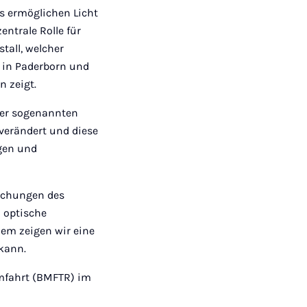
es ermöglichen Licht
ntrale Rolle für
tall, welcher
d in Paderborn und
en zeigt.
 der sogenannten
 verändert und diese
agen und
suchungen des
 optische
dem zeigen wir eine
 kann.
mfahrt (BMFTR) im