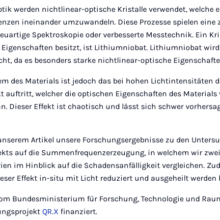
Optik werden nichtlinear-optische Kristalle verwendet, welche 
enzen ineinander umzuwandeln. Diese Prozesse spielen eine ze
artige Spektroskopie oder verbesserte Messtechnik. Ein Kris
 Eigenschaften besitzt, ist Lithiumniobat. Lithiumniobat wir
cht, da es besonders starke nichtlinear-optische Eigenschaft
em des Materials ist jedoch das bei hohen Lichtintensitäten
kt auftritt, welcher die optischen Eigenschaften des Materials
. Dieser Effekt ist chaotisch und lässt sich schwer vorhers
 unserem Artikel unsere Forschungsergebnisse zu den Unter
fekts auf die Summenfrequenzerzeugung, in welchem wir zwei
ien im Hinblick auf die Schadensanfälligkeit vergleichen. Zu
ser Effekt in-situ mit Licht reduziert und ausgeheilt werden
 vom Bundesministerium für Forschung, Technologie und Rau
ungsprojekt
QR.X
finanziert.