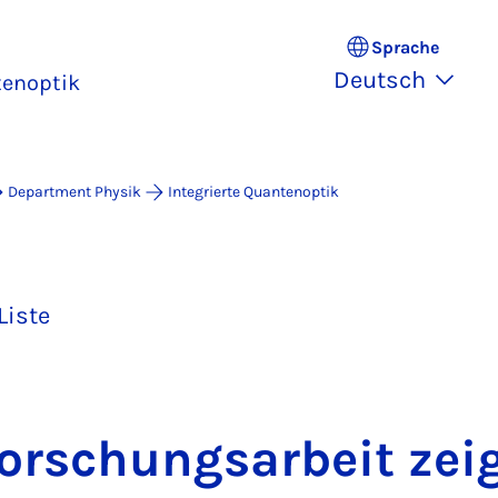
Sprache
Deutsch
tenoptik
Department Physik
Integrierte Quantenoptik
Liste
r­schungs­a­r­beit zei