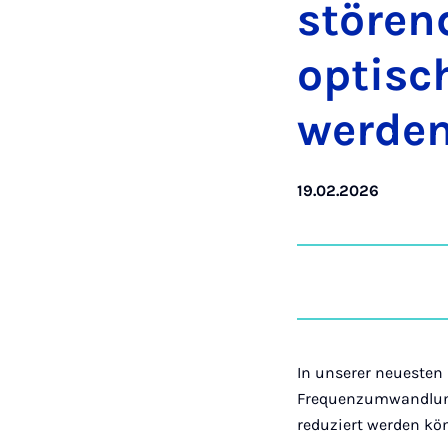
stö­ren­
op­ti­s
wer­de
19.02.2026
In unserer neuesten 
Frequenzumwandlungs
reduziert werden kö