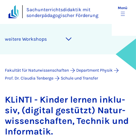
Menü
Sachunterrichtsdidaktik mit
sonderpädagogischer Förderung
wei­te­re Work­shops
Fakultät für Naturwissenschaften
Department Physik
Prof. Dr. Claudia Tenberge
Schule und Transfer
KLiN­TI - Kin­der ler­nen in­klu­
siv, (di­gi­tal ge­stützt) Na­tur­
wis­sen­schaf­ten, Tech­nik und
In­for­ma­tik.