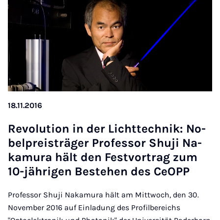
18.11.2016
Re­volu­tion in der Licht­tech­nik: No­
bel­pre­is­träger Pro­fess­or Shuji Na­
kamura hält den Festvor­trag zum
10-jährigen Be­stehen des CeOPP
Professor Shuji Nakamura hält am Mittwoch, den 30.
November 2016 auf Einladung des Profilbereichs