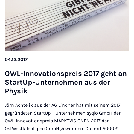
04.12.2017
OWL-In­nov­a­tion­spre­is 2017 ge­ht an
Star­tUp-Un­terneh­men aus der
Physik
Jörn Achtelik aus der AG Lindner hat mit seinem 2017
gegründeten StartUp – Unternehmen syqlo GmbH den
OWL-Innovationspreis MARKTVISIONEN 2017 der
OstWestfalenLippe GmbH gewonnen. Die mit 5000 €