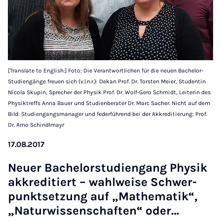
[Translate to English:] Foto: Die Verantwortlichen für die neuen Bachelor-
Studiengänge freuen sich (v.l.n.r.): Dekan Prof. Dr. Torsten Meier, Studentin
Nicola Skupin, Sprecher der Physik Prof. Dr. Wolf-Gero Schmidt, Leiterin des
Physiktreffs Anna Bauer und Studienberater Dr. Marc Sacher. Nicht auf dem
Bild: Studiengangsmanager und federführend bei der Akkreditierung: Prof.
Dr. Arno Schindlmayr
17.08.2017
Neuer Bach­el­or­stud­i­engang Physik
akkred­it­iert – wahl­weise Schwer­
punkt­set­zung auf „Mathem­atik“,
„Natur­wis­senschaften“ oder…