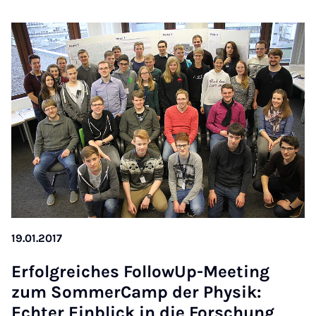
19.01.2017
Er­fol­greiches Fol­lowUp-Meet­ing
zum Som­mer­Camp der Physik:
Echter Ein­blick in die Forschung