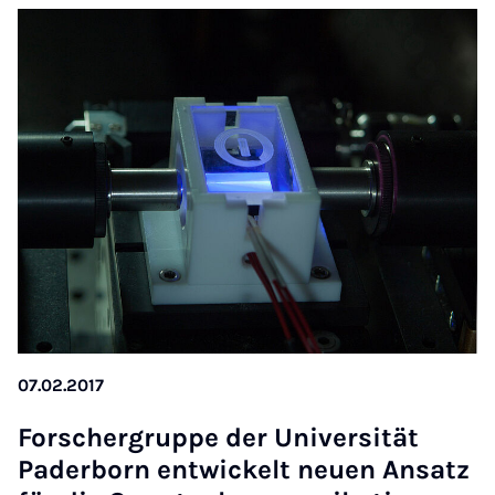
07.02.2017
Forscher­gruppe der Uni­versität
Pader­born en­twick­elt neuen An­satz