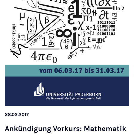
28.02.2017
Ankündi­gung Vorkurs: Math­em­atik