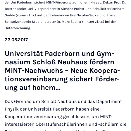
der Uni Paderborn sichert MINT-Förderung auf hohem Niveau. Dekan Prof. Dr.
Torsten Meier, Uni-Vizepräsidentin Simone Probst und Schulleiter Bernhard
Gödde (vorne v.l.n.r.) mit den Lehrerinnen Eva Nicolin-Sroka und Elvira
Schweizer sowie Studienberater Dr. Marc Sacher (hinten v.l.n.r.) bei der
Unterzeichnung.
23.05.2017
Uni­versität Pader­born und Gym­
nas­i­um Schloß Neuhaus fördern
MINT-Nachwuchs – Neue Ko­op­er­a­
tionsver­ein­bar­ung sich­ert För­der­
ung auf ho­hem…
Das Gymnasium Schloß Neuhaus und das Department
Physik der Universität Paderborn haben eine
Kooperationsvereinbarung geschlossen, um MINT-
interessierten Oberstufenschülerinnen und -schülern die