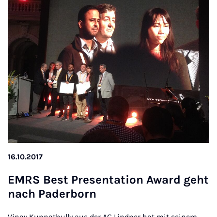
16.10.2017
EM­RS Best Present­a­tion Award ge­ht
nach Pader­born
Vinay Kunnathully aus der AG Lindner hat mit seinem