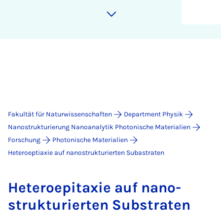
Fakultät für Naturwissenschaften
Department Physik
Nanostrukturierung Nanoanalytik Photonische Materialien
Forschung
Photonische Materialien
Heteroeptiaxie auf nanostrukturierten Subastraten
He­tero­epita­xie auf na­no­
struk­tu­rier­ten Sub­stra­ten