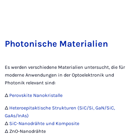
Pho­to­ni­sche Ma­te­ri­a­li­en
Es werden verschiedene Materialien untersucht, die für
moderne Anwendungen in der Optoelektronik und
Photonik relevant sind:
Δ
Perovskite Nanokristalle
Δ
Heteroepitaktische Strukturen (SiC/Si, GaN/SiC,
GaAs/InAs)
Δ
SiC-Nanodrähte und Komposite
Δ ZnO-Nanodrähte