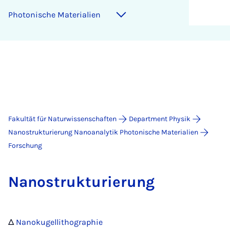
Pho­to­ni­sche Ma­te­ri­a­li­en
Fakultät für Naturwissenschaften
Department Physik
Nanostrukturierung Nanoanalytik Photonische Materialien
Forschung
Na­no­struk­tu­rie­rung
Δ
Nanokugellithographie