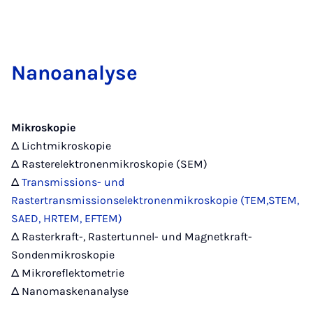
Na­no­ana­ly­se
Mikroskopie
Δ Lichtmikroskopie
Δ Rasterelektronenmikroskopie (SEM)
Δ
Transmissions- und
Rastertransmissionselektronenmikroskopie (TEM,STEM,
SAED, HRTEM, EFTEM)
Δ Rasterkraft-, Rastertunnel- und Magnetkraft-
Sondenmikroskopie
Δ Mikroreflektometrie
Δ Nanomaskenanalyse