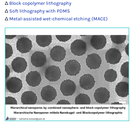
Δ
Block copolymer lithography
Δ
Soft lithography with PDMS
Δ
Metal-assisted wet-chemical etching (MACE)