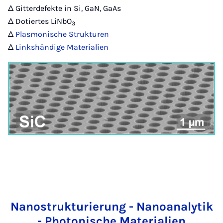
Δ Gitterdefekte in Si, GaN, GaAs
Δ Dotiertes LiNbO
3
Δ
Plasmonische Strukturen
Δ
Linkshändige Materialien
Nanostrukturierung - Nanoanalytik
- Photonische Materialien