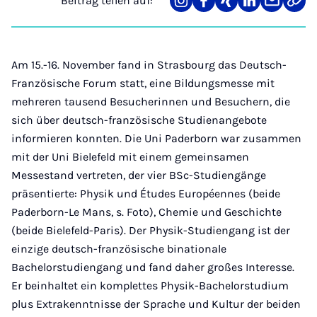
Beitrag teilen auf:
Teilen
Teilen
Teilen
Teilen
Teilen
Link
auf
auf
auf
auf
über
kopi
Instagram
Facebook
Xing
LinkedIn
E-
Mail
Am 15.-16. November fand in Strasbourg das Deutsch-
Französische Forum statt, eine Bildungsmesse mit
mehreren tausend Besucherinnen und Besuchern, die
sich über deutsch-französische Studienangebote
informieren konnten. Die Uni Paderborn war zusammen
mit der Uni Bielefeld mit einem gemeinsamen
Messestand vertreten, der vier BSc-Studiengänge
präsentierte: Physik und Études Européennes (beide
Paderborn-Le Mans, s. Foto), Chemie und Geschichte
(beide Bielefeld-Paris). Der Physik-Studiengang ist der
einzige deutsch-französische binationale
Bachelorstudiengang und fand daher großes Interesse.
Er beinhaltet ein komplettes Physik-Bachelorstudium
plus Extrakenntnisse der Sprache und Kultur der beiden