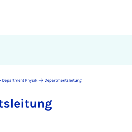
Department Physik
Departmentsleitung
­s­lei­tung