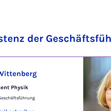
s­tenz der Ge­schäfts­fü
 Wittenberg
ent Physik
Geschäftsführung