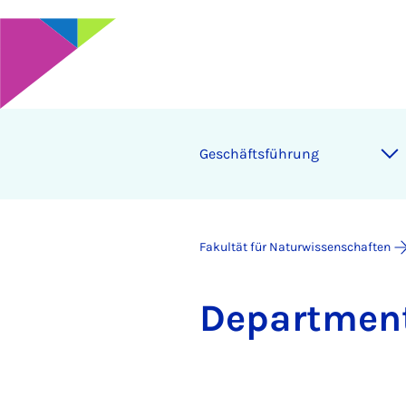
Ge­schäfts­füh­rung
Fakultät für Naturwissenschaften
De­part­ment