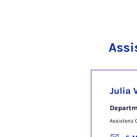
As­si
Julia
Departm
Assistenz 