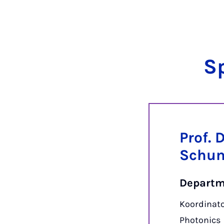
Sp
Prof. 
Schu
Departm
Koordinato
Photonics