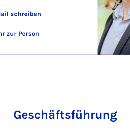
ail schreiben
r zur Person
Ge­schäfts­füh­rung