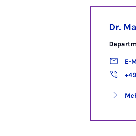
Dr. M
Departm
E-M
+49
Meh