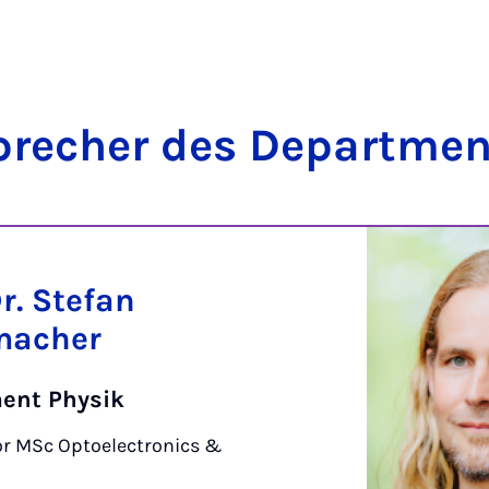
re­cher des De­part­me
Dr. Stefan
macher
ent Physik
r MSc Optoelectronics &