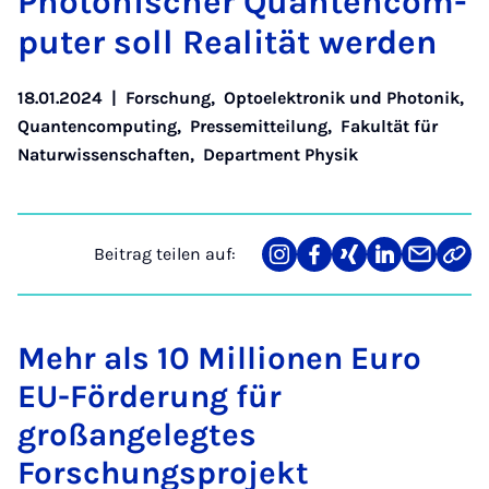
Pho­to­ni­scher Quan­ten­com­
pu­ter soll Re­a­li­tät wer­den
18.01.2024
|
Forschung
,
Optoelektronik und Photonik
,
Quantencomputing
,
Pressemitteilung
,
Fakultät für
Naturwissenschaften
,
Department Physik
Beitrag teilen auf:
Teilen
Teilen
Teilen
Teilen
Teilen
Link
auf
auf
auf
auf
über
kopi
Instagram
Facebook
Xing
LinkedIn
E-
Mail
Mehr als 10 Millionen Euro
EU-Förderung für
großangelegtes
Forschungsprojekt