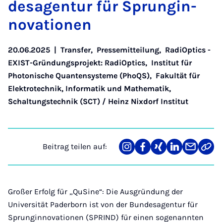
de­s­agen­tur für Sprun­gin­
no­va­ti­o­nen
20.06.2025
|
Transfer
,
Pressemitteilung
,
RadiOptics -
EXIST-Gründungsprojekt: RadiOptics
,
Institut für
Photonische Quantensysteme (PhoQS)
,
Fakultät für
Elektrotechnik, Informatik und Mathematik
,
Schaltungstechnik (SCT) / Heinz Nixdorf Institut
Beitrag teilen auf:
Teilen
Teilen
Teilen
Teilen
Teilen
Link
auf
auf
auf
auf
über
kopi
Instagram
Facebook
Xing
LinkedIn
E-
Mail
Großer Erfolg für „QuSine“: Die Ausgründung der
Universität Paderborn ist von der Bundesagentur für
Sprunginnovationen (SPRIND) für einen sogenannten