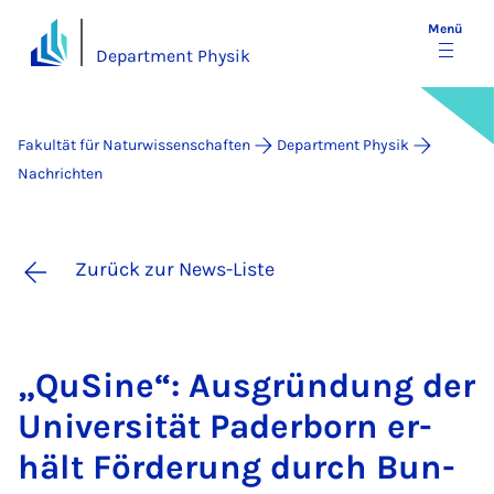
Menü
Department Physik
Fakultät für Naturwissenschaften
Department Physik
Nachrichten
Zurück zur News-Liste
„QuSi­ne“: Aus­grün­dung der
Uni­ver­si­tät Pa­der­born er­
hält För­de­rung durch Bun­