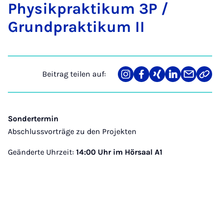
Phy­sik­prak­ti­kum 3P /
Grund­prak­ti­kum II
Beitrag teilen auf:
Teilen
Teilen
Teilen
Teilen
Teilen
Link
auf
auf
auf
auf
über
kopi
Instagram
Facebook
Xing
LinkedIn
E-
Mail
Sondertermin
Abschlussvorträge zu den Projekten
Geänderte Uhrzeit:
14:00 Uhr im Hörsaal A1