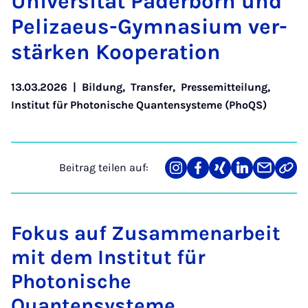
Uni­ver­si­tät Pa­der­born und
Pe­li­zaeus-Gym­na­si­um ver­
stär­ken Ko­ope­ra­ti­on
13.03.2026
|
Bildung
,
Transfer
,
Pressemitteilung
,
Institut für Photonische Quantensysteme (PhoQS)
Beitrag teilen auf:
Teilen
Teilen
Teilen
Teilen
Teilen
Link
auf
auf
auf
auf
über
kopi
Instagram
Facebook
Xing
LinkedIn
E-
Mail
Fokus auf Zusammenarbeit
mit dem Institut für
Photonische
Quantensysteme