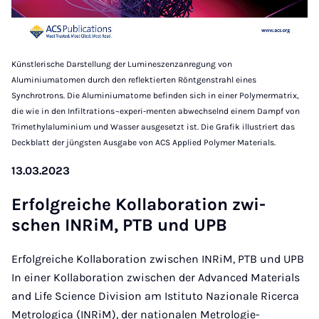
Künstlerische Darstellung der Lumineszenzanregung von
Aluminiumatomen durch den reflektierten Röntgenstrahl eines
Synchrotrons. Die Aluminiumatome befinden sich in einer Polymermatrix,
die wie in den Infiltrations¬experi-menten abwechselnd einem Dampf von
Trimethylaluminium und Wasser ausgesetzt ist. Die Grafik illustriert das
Deckblatt der jüngsten Ausgabe von ACS Applied Polymer Materials.
13.03.2023
Er­folg­rei­che Kol­la­bo­ra­ti­on zwi­
schen IN­RiM, PTB und UPB
Erfolgreiche Kollaboration zwischen INRiM, PTB und UPB
In einer Kollaboration zwischen der Advanced Materials
and Life Science Division am Istituto Nazionale Ricerca
Metrologica (INRiM), der nationalen Metrologie-