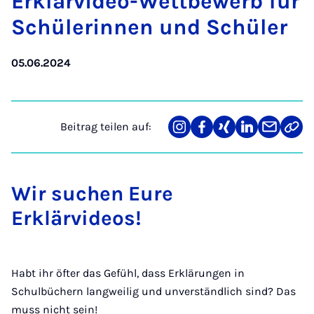
Er­klär­vi­deo-Wett­be­werb für
Schü­le­rin­nen und Schü­ler
05.06.2024
Beitrag teilen auf:
Teilen
Teilen
Teilen
Teilen
Teilen
Link
auf
auf
auf
auf
über
kopi
Instagram
Facebook
Xing
LinkedIn
E-
Mail
Wir suchen Eure
Erklärvideos!
Habt ihr öfter das Gefühl, dass Erklärungen in
Schulbüchern langweilig und unverständlich sind? Das
muss nicht sein!