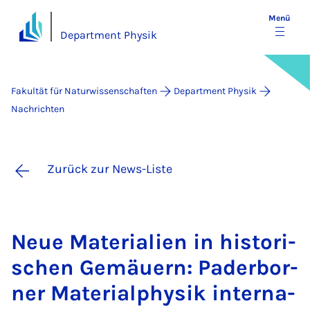
Menü
Department Physik
Fakultät für Naturwissenschaften
Department Physik
Nachrichten
Zurück zur News-Liste
Neue Ma­te­ri­a­li­en in his­to­ri­
schen Ge­mäu­ern: Pa­der­bor­
ner Ma­te­ri­al­phy­sik in­ter­na­