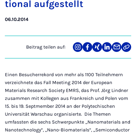
ti­o­nal auf­ge­stellt
06.10.2014
Beitrag teilen auf:
Teilen
Teilen
Teilen
Teilen
Teilen
Link
auf
auf
auf
auf
über
kopi
Instagram
Facebook
Xing
LinkedIn
E-
Mail
Einen Besucherrekord von mehr als 1100 Teilnehmern
verzeichnete das Fall Meeting 2014 der European
Materials Research Society EMRS, das Prof. Jörg Lindner
zusammen mit Kollegen aus Frankreich und Polen vom
15. bis 19. Septmember 2014 an der Polytechischen
Universität Warschau organisierte. Die Themen
umfassten die sechs Schwerpunkte „Nanomaterials and
Nanotechnology“, „Nano-Biomaterials“, „Semiconductor