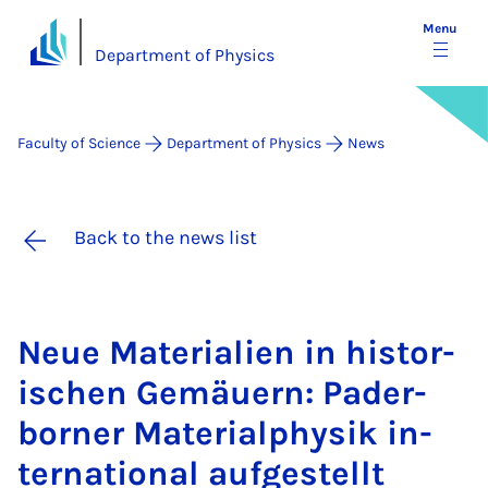
Menu
Department of Physics
Faculty of Science
Department of Physics
News
Back to the news list
Neue Ma­ter­i­ali­en in his­tor­
ischen Gemäuern: Pader­
borner Ma­ter­i­al­physik in­
ter­na­tion­al aufges­tellt