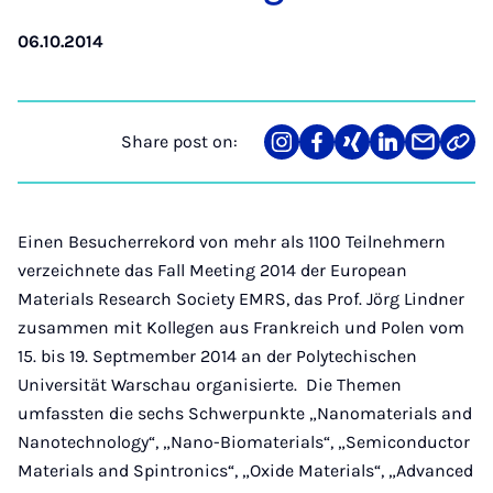
06.10.2014
Share post on:
Share
Teilen
Teilen
Teilen
Teilen
Link
on
auf
auf
auf
über
kopi
Instagram
Facebook
Xing
LinkedIn
E-
Mail
Einen Besucherrekord von mehr als 1100 Teilnehmern
verzeichnete das Fall Meeting 2014 der European
Materials Research Society EMRS, das Prof. Jörg Lindner
zusammen mit Kollegen aus Frankreich und Polen vom
15. bis 19. Septmember 2014 an der Polytechischen
Universität Warschau organisierte. Die Themen
umfassten die sechs Schwerpunkte „Nanomaterials and
Nanotechnology“, „Nano-Biomaterials“, „Semiconductor
Materials and Spintronics“, „Oxide Materials“, „Advanced