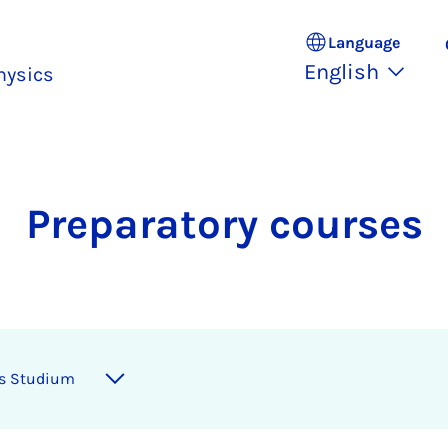
Language
English
hysics
Preparatory courses
ns Studium