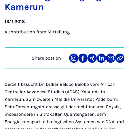
Kamer­un
13.11.2018
A contribution from
Mitteilung
Share post on:
Share
Teilen
Teilen
Teilen
Teilen
Link
on
auf
auf
auf
über
kopi
Instagram
Facebook
Xing
LinkedIn
E-
Mail
Derzeit besucht Dr. Didier Belobo Belobo vom African
Centre for Advanced Studies (ACAS), Yaounde in
Kamerun, zum zweiten Mal die Universität Paderborn.
Sein Forschungsinteresse gilt der nichtlinearen Physik,
insbesondere in ultrakalten Quantengasen, dem
Energietransport in biologischen Systemen wie DNA und