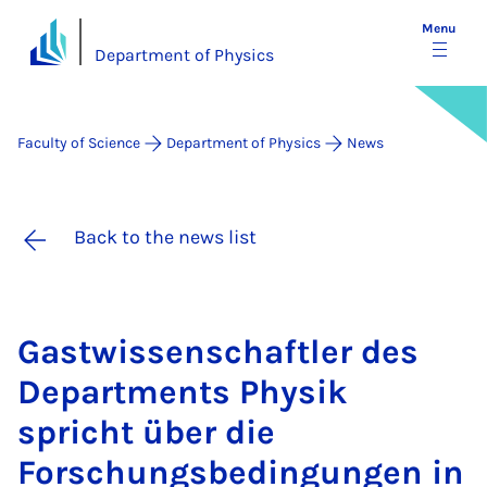
Menu
Department of Physics
Faculty of Science
Department of Physics
News
Back to the news list
Gastwis­senschaftler des
De­part­ments Physik
spricht über die
Forschungs­bedin­gun­gen in