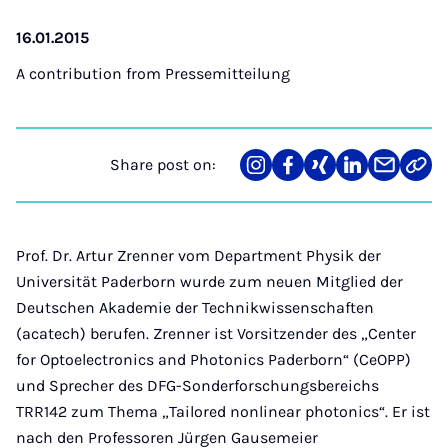
16.01.2015
A contribution from
Pressemitteilung
Share post on:
Share
Teilen
Teilen
Teilen
Teilen
Link
on
auf
auf
auf
über
kopi
Instagram
Facebook
Xing
LinkedIn
E-
Mail
Prof. Dr. Artur Zrenner vom Department Physik der
Universität Paderborn wurde zum neuen Mitglied der
Deutschen Akademie der Technikwissenschaften
(acatech) berufen. Zrenner ist Vorsitzender des „Center
for Optoelectronics and Photonics Paderborn“ (CeOPP)
und Sprecher des DFG-Sonderforschungsbereichs
TRR142 zum Thema „Tailored nonlinear photonics“. Er ist
nach den Professoren Jürgen Gausemeier