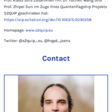
Prof. Klaus Jöns zusammen mit Dr. Yuchen Wang und
Prof. Zhipei Sun im Zuge ihres Quantenflagship Projekts
S2QUIP geschrieben hat:
https://aip.scitation.org/doi/10.1063/5.0030258
Homepage:
www.s2quip.eu
Twitter: @s2quip_eu, @hqpd_joens
Contact