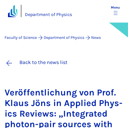
Menu
Department of Physics
Faculty of Science
Department of Physics
News
Back to the news list
Ver­öf­fent­lichung von Prof.
Klaus Jöns in Ap­plied Phys­
ics Re­views: „In­teg­rated
photon-pair sources with