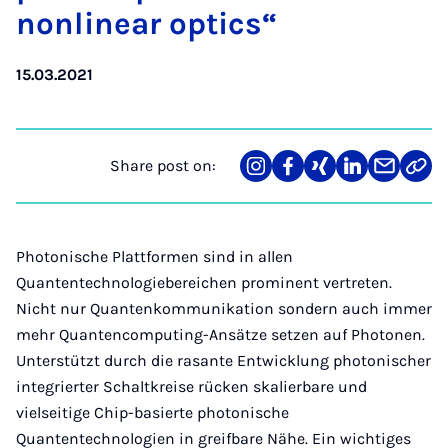
non­lin­ear op­tics“
15.03.2021
Share post on:
Share
Teilen
Teilen
Teilen
Teilen
Link
on
auf
auf
auf
über
kopi
Instagram
Facebook
Xing
LinkedIn
E-
Mail
Photonische Plattformen sind in allen
Quantentechnologiebereichen prominent vertreten.
Nicht nur Quantenkommunikation sondern auch immer
mehr Quantencomputing-Ansätze setzen auf Photonen.
Unterstützt durch die rasante Entwicklung photonischer
integrierter Schaltkreise rücken skalierbare und
vielseitige Chip-basierte photonische
Quantentechnologien in greifbare Nähe. Ein wichtiges