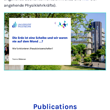
angehende Physiklehrkräfte).
Pub­lic­a­tions