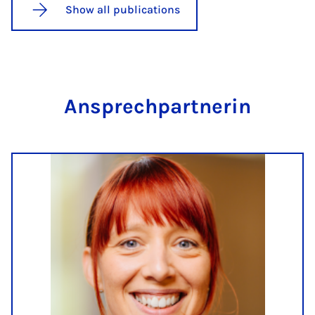
Show all publications
An­s­prech­part­ner­in