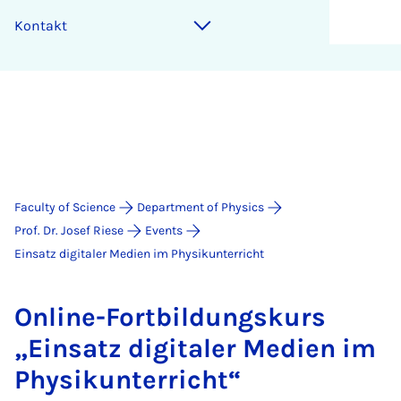
Kon­takt
Faculty of Science
Department of Physics
Prof. Dr. Josef Riese
Events
Einsatz digitaler Medien im Physikunterricht
On­line-Fort­b­ildung­skurs
„Ein­satz di­gitaler Medi­en im
Physikun­ter­richt“