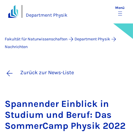
Menü
Department Physik
Fakultät für Naturwissenschaften
Department Physik
Nachrichten
Zurück zur News-Liste
Span­nen­der Ein­blick in
Stu­di­um und Be­ruf: Das
Som­mer­Camp Phy­sik 2022