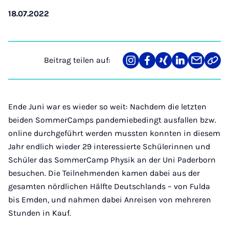
18.07.2022
Beitrag teilen auf:
Teilen
Teilen
Teilen
Teilen
Teilen
Link
auf
auf
auf
auf
über
kopi
Instagram
Facebook
Xing
LinkedIn
E-
Mail
Ende Juni war es wieder so weit: Nachdem die letzten
beiden SommerCamps pandemiebedingt ausfallen bzw.
online durchgeführt werden mussten konnten in diesem
Jahr endlich wieder 29 interessierte Schülerinnen und
Schüler das SommerCamp Physik an der Uni Paderborn
besuchen. Die Teilnehmenden kamen dabei aus der
gesamten nördlichen Hälfte Deutschlands – von Fulda
bis Emden, und nahmen dabei Anreisen von mehreren
Stunden in Kauf.