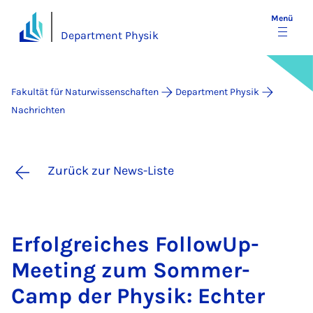
Menü
Department Physik
Fakultät für Naturwissenschaften
Department Physik
Nachrichten
Zurück zur News-Liste
Er­folg­rei­ches Fol­lo­wUp-
Mee­ting zum Som­mer­
Camp der Phy­sik: Ech­ter