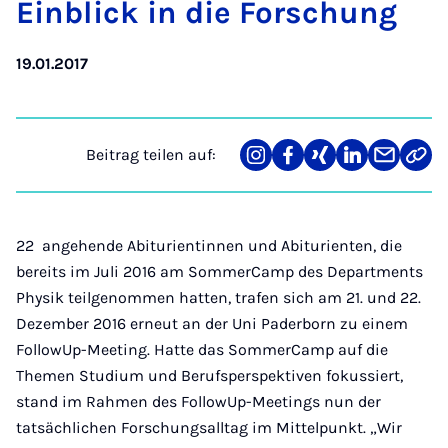
Ein­blick in die For­schung
19.01.2017
Beitrag teilen auf:
Teilen
Teilen
Teilen
Teilen
Teilen
Link
auf
auf
auf
auf
über
kopi
Instagram
Facebook
Xing
LinkedIn
E-
Mail
22 angehende Abiturientinnen und Abiturienten, die
bereits im Juli 2016 am SommerCamp des Departments
Physik teilgenommen hatten, trafen sich am 21. und 22.
Dezember 2016 erneut an der Uni Paderborn zu einem
FollowUp-Meeting. Hatte das SommerCamp auf die
Themen Studium und Berufsperspektiven fokussiert,
stand im Rahmen des FollowUp-Meetings nun der
tatsächlichen Forschungsalltag im Mittelpunkt. „Wir