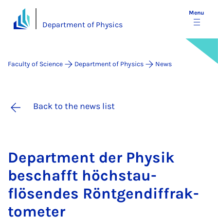
Menu
Department of Physics
Faculty of Science
Department of Physics
News
Back to the news list
De­part­ment der Physik
beschafft höch­stau­
flösendes Rönt­gendif­frak­
to­met­er