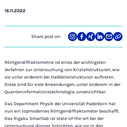
16.11.2022
Share post on:
Share
Teilen
Teilen
Teilen
Teilen
Link
on
auf
auf
auf
über
kopi
Instagram
Facebook
Xing
LinkedIn
E-
Mail
Röntgendiffraktometrie ist eines der wichtigsten
Verfahren zur Untersuchung von Kristallstrukturen, wie
sie unter anderem bei Halbleiterstrukturen auftreten.
Diese sind für viele Anwendungen, unter anderem in der
Quanteninformationstechnologie, unverzichtbar.
Das Department Physik der Universität Paderborn hat
nun ein topmodernes Röntgendiffraktometer beschafft.
Das Rigaku Smartlab ist state-of-the-art bei der
Untersuchung dünner Schichten, wie sie in den