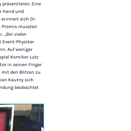
y präsentieren. Eine
der Hand und
erinnert sich Dr.
en Promis mussten
. „Bei vielen
t Event-Physiker
nn. Auf weniger
spiel Komiker Lutz
tze in seinen Finger
t mit den Blitzen zu
bian Kautny sich
Sendung beobachtet