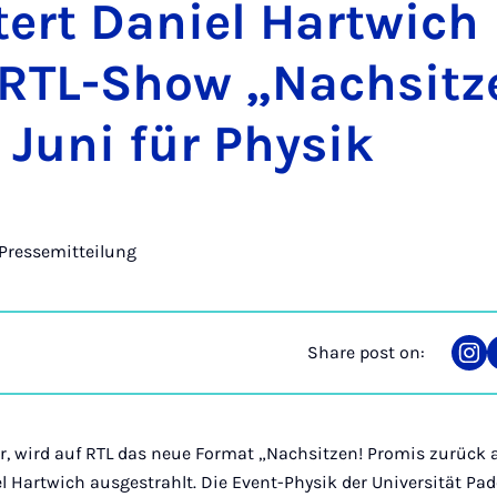
tert Daniel Hartwich 
RTL-Show „N­achs­itz
 Juni für Physik
Pressemitteilung
Share post on:
Sha
on
Ins
hr, wird auf RTL das neue Format „Nachsitzen! Promis zurück 
 Hartwich ausgestrahlt. Die Event-Physik der Universität Pad