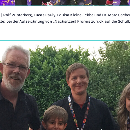
 l.) Ralf Winterberg, Lucas Pauly, Louisa Kleine-Tebbe und Dr. Marc Sach
tte) bei der Aufzeichnung von „Nachsitzen! Promis zurück auf die Schul