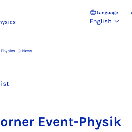
Language
English
hysics
 Physics
News
list
borner Event-Physik