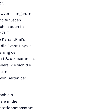
or.
howvorlesungen, in
d für Jeden
schen auch in
r ZDF-
 Kanal „Phil’s
t die Event-Physik
erung der
rma i & u zusammen.
ders wie sich die
ie im
von Seiten der
och ein
sie in die
„Rotationsmasse am