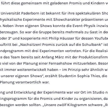
 führt diese gemeinsam mit geladenen Promis und Kindern v
 Universität Paderborn ist bekannt für ihre spektakulären S
hysikalische Experimente mit Showcharakter präsentieren un
en. Neben ihren eigenen Shows konnte die Event-Physik inzwi
erzeugen. So war die Gruppe bereits mehrmals zu Gast in de
oder 3“ und kooperierte mit Philip Häusser für dessen YouTube
Auftritt bei „Nachsitzen! Promis zurück auf die Schulbank“ is
ndprogramm mit drei Experimenten vertreten. Für die Realisi
te das Team bereits seit Anfang März mit der Produktionsfi
o viel von der Planung einer Fernsehshow mitzuerleben. Beson
eit immer weiterentwickelt haben – im Prinzip sehr ähnlich w
unserer eigenen Shows“, erzählt Studentin Sophia Thies, die 
 Planung verantwortlich war.
ung und Entwicklung der Experimente war vor Ort im Studio n
ingsprogramm für die Promis und Kinder zu organisieren, da 
bezogen werden sollten. „Unsere zwölf Kilogramm schwere 