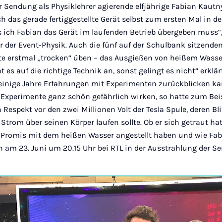
der Sendung als Physiklehrer agierende elfjährige Fabian Kautn
h das gerade fertiggestellte Gerät selbst zum ersten Mal in 
s ich Fabian das Gerät im laufenden Betrieb übergeben muss“, 
er der Event-Physik. Auch die fünf auf der Schulbank sitzend
te erstmal „trocken“ üben – das Ausgießen von heißem Wasser
s auf die richtige Technik an, sonst gelingt es nicht“ erklär
f einige Jahre Erfahrungen mit Experimenten zurückblicken ka
 Experimente ganz schön gefährlich wirken, so hatte zum Bei
 Respekt vor den zwei Millionen Volt der Tesla Spule, deren Bli
Strom über seinen Körper laufen sollte. Ob er sich getraut ha
nf Promis mit dem heißen Wasser angestellt haben und wie Fa
n am 23. Juni um 20.15 Uhr bei RTL in der Ausstrahlung der 