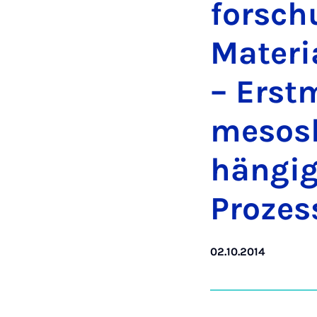
forsch
Ma­ter
– Er­st
mesosk
hängig
Prozes
02.10.2014