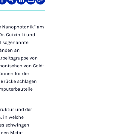
re
Teilen
Teilen
Teilen
Teilen
Link
auf
auf
auf
über
kopieren
tagram
Facebook
Xing
LinkedIn
E-
Mail
lle Nanophotonik“ am
r. Guixin Li und
al sogenannte
tänden an
Arbeitsgruppe von
rmonischen von Gold-
önnen für die
e Brücke schlagen
omputerbauteile
truktur und der
, in welche
des schwingen
i den Meta-