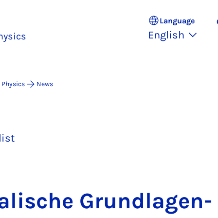
Language
English
hysics
 Physics
News
list
alis­che Grundla­gen­