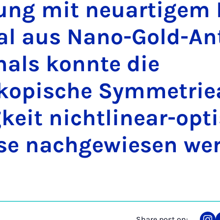
ung mit neuart­i­gem
­i­al aus Nano-Gold-A
­mals kon­nte die
opis­che Sym­met­rie
keit nicht­linear-opt
se nachgew­iesen wer
Share post on: