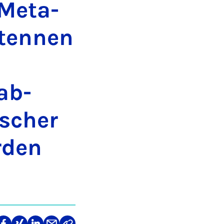
 Meta-
ntennen
ab­
ischer
­den