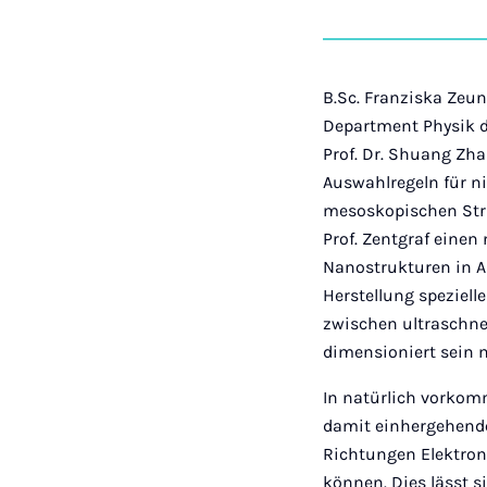
B.Sc. Franziska Zeu
Department Physik d
Prof. Dr. Shuang Zh
Auswahlregeln für n
mesoskopischen Stru
Prof. Zentgraf eine
Nanostrukturen in A
Herstellung speziell
zwischen ultraschnel
dimensioniert sein 
In natürlich vorkom
damit einhergehende
Richtungen Elektron
können. Dies lässt s