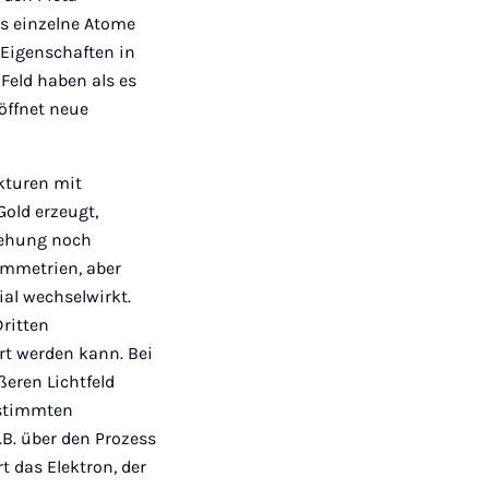
ls einzelne Atome
 Eigenschaften in
Feld haben als es
öffnet neue
kturen mit
old erzeugt,
Drehung noch
ymmetrien, aber
al wechselwirkt.
Dritten
rt werden kann. Bei
ßeren Lichtfeld
estimmten
B. über den Prozess
t das Elektron, der