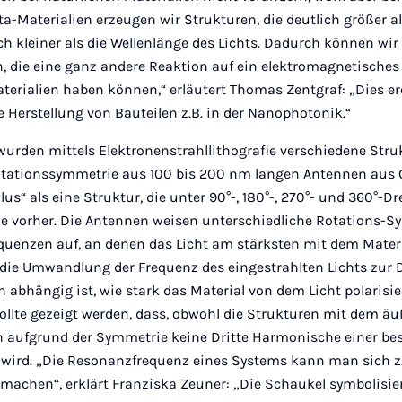
ta-Materialien erzeugen wir Strukturen, die deutlich größer a
h kleiner als die Wellenlänge des Lichts. Dadurch können wir
, die eine ganz andere Reaktion auf ein elektromagnetisches 
terialien haben können,“ erläutert Thomas Zentgraf: „Dies er
e Herstellung von Bauteilen z.B. in der Nanophotonik.“
wurden mittels Elektronenstrahllithografie verschiedene Stru
otationssymmetrie aus 100 bis 200 nm langen Antennen aus G
Plus“ als eine Struktur, die unter 90°-, 180°-, 270°- und 360°-
e vorher. Die Antennen weisen unterschiedliche Rotations-S
quenzen auf, an denen das Licht am stärksten mit dem Materi
l die Umwandlung der Frequenz des eingestrahlten Lichts zur 
abhängig ist, wie stark das Material von dem Licht polarisie
llte gezeigt werden, dass, obwohl die Strukturen mit dem äu
in aufgrund der Symmetrie keine Dritte Harmonische einer b
t wird. „Die Resonanzfrequenz eines Systems kann man sich z.
machen“, erklärt Franziska Zeuner: „Die Schaukel symbolisier