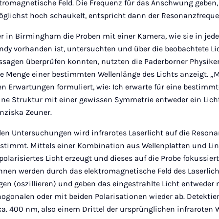
romagnetische Feld. Die Frequenz für das Anschwung geben,
öglichst hoch schaukelt, entspricht dann der Resonanzfreque
r in Birmingham die Proben mit einer Kamera, wie sie in jed
ndy vorhanden ist, untersuchten und über die beobachtete Lic
ssagen überprüfen konnten, nutzten die Paderborner Physiker
ie Menge einer bestimmten Wellenlänge des Lichts anzeigt. „M
 Erwartungen formuliert, wie: Ich erwarte für eine bestimmt
eine Struktur mit einer gewissen Symmetrie entweder ein Lich
anziska Zeuner.
len Untersuchungen wird infrarotes Laserlicht auf die Reson
stimmt. Mittels einer Kombination aus Wellenplatten und Lin
polarisiertes Licht erzeugt und dieses auf die Probe fokussiert
nen werden durch das elektromagnetische Feld des Laserlich
n (oszillieren) und geben das eingestrahlte Licht entweder 
thogonalen oder mit beiden Polarisationen wieder ab. Detektie
 ca. 400 nm, also einem Drittel der ursprünglichen infraroten 