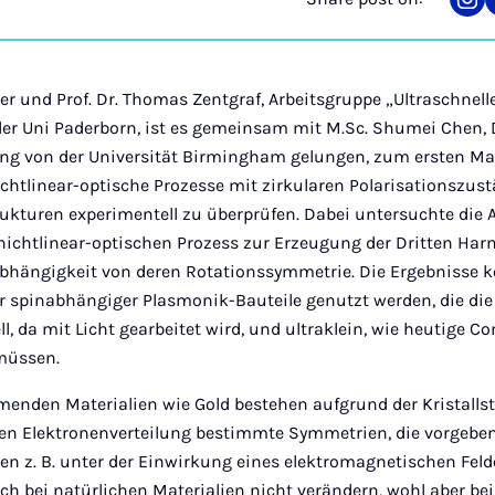
Sha
on
Ins
ner und Prof. Dr. Thomas Zentgraf, Arbeitsgruppe „Ultraschne
er Uni Paderborn, ist es gemeinsam mit M.Sc. Shumei Chen, D
ang von der Universität Birmingham gelungen, zum ersten M
ichtlinear-optische Prozesse mit zirkularen Polarisationszus
kturen experimentell zu überprüfen. Dabei untersuchte die 
n nichtlinear-optischen Prozess zur Erzeugung der Dritten Ha
bhängigkeit von deren Rotationssymmetrie. Die Ergebnisse k
er spinabhängiger Plasmonik-Bauteile genutzt werden, die di
l, da mit Licht gearbeitet wird, und ultraklein, wie heutige C
müssen.
menden Materialien wie Gold bestehen aufgrund der Kristalls
n Elektronenverteilung bestimmte Symmetrien, die vorgeben
en z. B. unter der Einwirkung eines elektromagnetischen Fel
ich bei natürlichen Materialien nicht verändern, wohl aber be