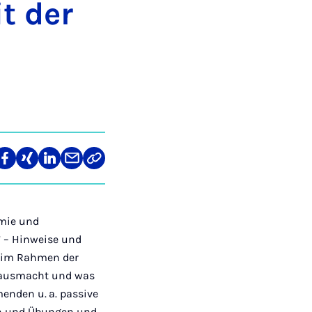
t der
re
Teilen
Teilen
Teilen
Teilen
Link
auf
auf
auf
über
kopieren
tagram
Facebook
Xing
LinkedIn
E-
Mail
emie und
 – Hinweise und
6 im Rahmen der
g ausmacht und was
menden u. a. passive
en und Übungen und