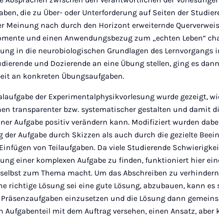
ben, die zu Über- oder Unterforderung auf Seiten der Studier
er Meinung nach durch den Horizont erweiternde Querverwei
omente und einen Anwendungsbezug zum „echten Leben“ char
rung in die neurobiologischen Grundlagen des Lernvorgangs 
dierende und Dozierende an eine Übung stellen, ging es dann
beit an konkreten Übungsaufgaben.
alaufgabe der Experimentalphysikvorlesung wurde gezeigt, w
en transparenter bzw. systematischer gestalten und damit di
ner Aufgabe positiv verändern kann. Modifiziert wurden dabe
g der Aufgabe durch Skizzen als auch durch die gezielte Beei
 Einfügen von Teilaufgaben. Da viele Studierende Schwierigke
ung einer komplexen Aufgabe zu finden, funktioniert hier ei
selbst zum Thema macht. Um das Abschreiben zu verhindern
e richtige Lösung sei eine gute Lösung, abzubauen, kann es s
ls Präsenzaufgaben einzusetzen und die Lösung dann gemeins
 Aufgabenteil mit dem Auftrag versehen, einen Ansatz, aber 