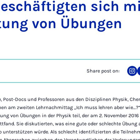
beschäftigten sich mi
­tung von Übun­gen
Share post on:
Sha
on
Ins
, Post-Docs und Professoren aus den Disziplinen Physik, Ch
en am zweiten Lehrnachmittag „Ich muss lehren aber wie…?“
tung von Übungen in der Physik teil, der am 2. November 201
attfand. Sie diskutierten, was eine gute oder schlechte Übun
 unterstützen würde. Als schlecht identifizierten die Teilneh
de Absprachen zwischen den Verantwortlichen der Vorlesung