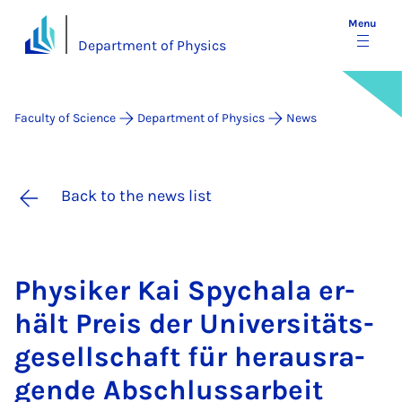
Menu
Department of Physics
Faculty of Science
Department of Physics
News
Back to the news list
Physiker Kai Spychala er­
hält Pre­is der Uni­versitäts­
gesell­schaft für heraus­ra­
gende Ab­schlus­sarbeit