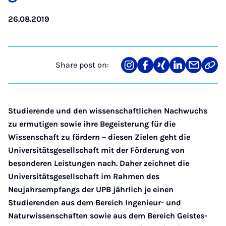
26.08.2019
Share post on:
Share
Teilen
Teilen
Teilen
Teilen
Link
on
auf
auf
auf
über
kopi
Instagram
Facebook
Xing
LinkedIn
E-
Mail
Studierende und den wissenschaftlichen Nachwuchs
zu ermutigen sowie ihre Begeisterung für die
Wissenschaft zu fördern – diesen Zielen geht die
Universitätsgesellschaft mit der Förderung von
besonderen Leistungen nach. Daher zeichnet die
Universitätsgesellschaft im Rahmen des
Neujahrsempfangs der UPB jährlich je einen
Studierenden aus dem Bereich Ingenieur- und
Naturwissenschaften sowie aus dem Bereich Geistes-