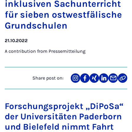
inklus­iven Sachunter­richt
für sieben os­twest­fäl­is­che
Grundschu­len
21.10.2022
A contribution from
Pressemitteilung
Share post on:
Share
Teilen
Teilen
Teilen
Teilen
Link
on
auf
auf
auf
über
kopi
Instagram
Facebook
Xing
LinkedIn
E-
Mail
Forschungsprojekt „DiPoSa“
der Universitäten Paderborn
und Bielefeld nimmt Fahrt