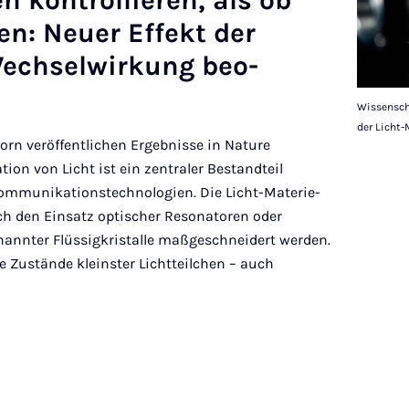
n kon­trol­lier­en, als ob
en: Neuer Ef­fekt der
Wech­sel­wirkung beo­
Wissensch
der Licht
born veröffentlichen Ergebnisse in Nature
n von Licht ist ein zentraler Bestandteil
ommunikationstechnologien. Die Licht-Materie-
ch den Einsatz optischer Resonatoren oder
enannter Flüssigkristalle maßgeschneidert werden.
e Zustände kleinster Lichtteilchen – auch