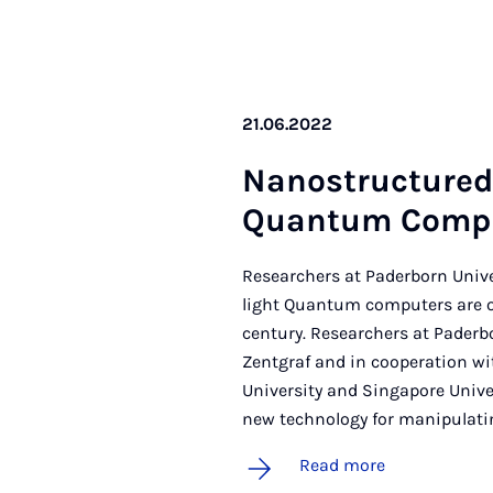
21.06.2022
Nano­struc­tured
Quantum Com­p
Researchers at Paderborn Unive
light Quantum computers are on
century. Researchers at Paderb
Zentgraf and in cooperation wi
University and Singapore Unive
new technology for manipulatin
Read more