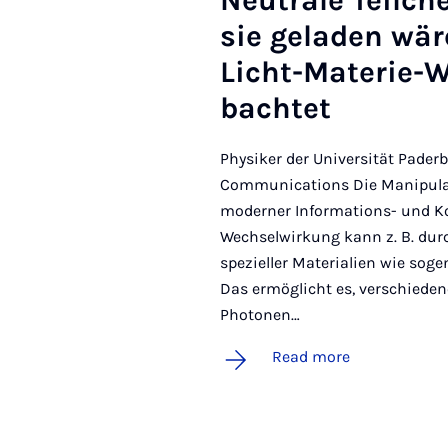
Neut­rale Teilche
sie ge­laden wär
Licht-Ma­ter­ie-
bachtet
Physiker der Universität Pader
Communications Die Manipulatio
moderner Informations- und K
Wechselwirkung kann z. B. dur
spezieller Materialien wie sog
Das ermöglicht es, verschieden
Photonen…
Read more