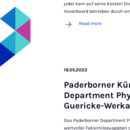
jeder kam auf seine Kosten! Di
Hoverboard betrieben durch ein
Read more
18.05.2022
Pader­borner Kü
De­part­ment Phy
Gu­er­icke-Werk
Das Paderborner Department Ph
wertvoller Faksimileausgaben