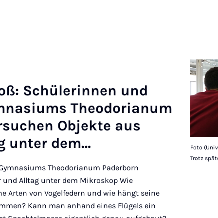
oß: Schüler­innen und
­nas­i­ums Theodori­an­um
r­suchen Ob­jekte aus
ag unter dem…
Foto (Uni
Trotz spät
s Gymnasiums Theodorianum Paderborn
 und Alltag unter dem Mikroskop Wie
ne Arten von Vogelfedern und wie hängt seine
sammen? Kann man anhand eines Flügels ein