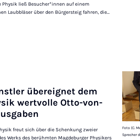
e Physik ließ Besucher*innen auf einem
en Laubbläser über den Bürgersteig fahren, die…
nst­ler übereignet dem
sik wer­tvolle Otto-von-
aus­gaben
Foto (C. Me
ysik freut sich über die Schenkung zweier
Sprecher d
 des Werks des berühmten Magdeburger Physikers